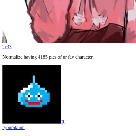
Tr33
Normalize having 4185 pics of ur fav character
R
ryourakunn