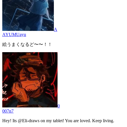
A
AYUMUayu
絵うまくなるど〜〜！！
0
007n7
Hey! Its @Eli-draws on my tablet! You are loved. Keep living.