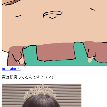
maimaimaru
実は私腐ってるんですよ（？）