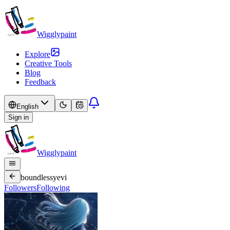
Wigglypaint
Explore
Creative Tools
Blog
Feedback
English
Sign in
Wigglypaint
boundlessyevi
Followers
Following