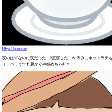
Hiyasi hottorate
夜のはずなのに夜だった…2度寝した…☕ 因みにホットラテ
ォロバします❣ 超かぐや姫めちゃ好き