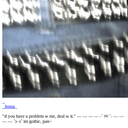
_
_Jenna_
"if you have a problem w me, deal w it." — — — — ˗ˋ ୨୧ ˊ˗ — —
— — ˚⊱⊰˚ im gothic, pan~