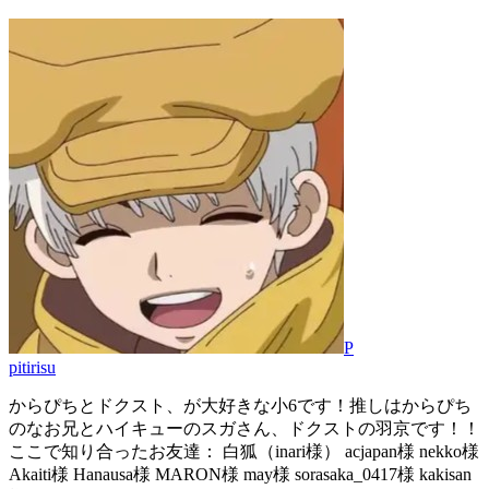
P
pitirisu
からぴちとドクスト、が大好きな小6です！推しはからぴち
のなお兄とハイキューのスガさん、ドクストの羽京です！！
ここで知り合ったお友達： 白狐（inari様） acjapan様 nekko様
Akaiti様 Hanausa様 MARON様 may様 sorasaka_0417様 kakisan