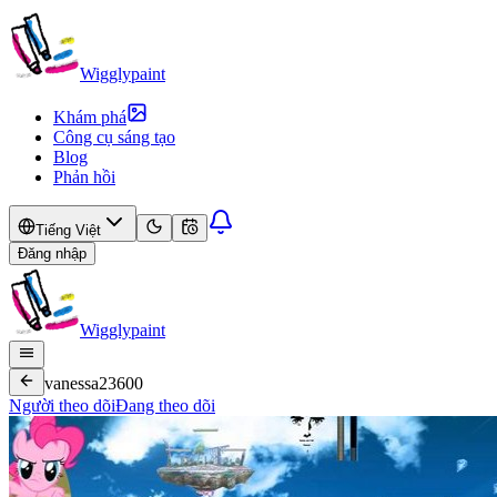
Wigglypaint
Khám phá
Công cụ sáng tạo
Blog
Phản hồi
Tiếng Việt
Đăng nhập
Wigglypaint
vanessa23600
Người theo dõi
Đang theo dõi