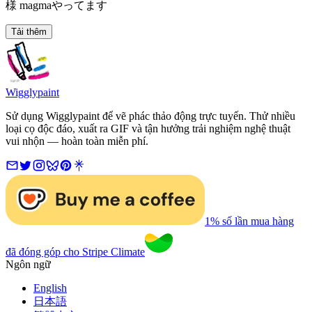
様 magmaやってます
Tải thêm
Wigglypaint
Sử dụng Wigglypaint để vẽ phác thảo động trực tuyến. Thử nhiều
loại cọ độc đáo, xuất ra GIF và tận hưởng trải nghiệm nghệ thuật
vui nhộn — hoàn toàn miễn phí.
1% số lần mua hàng
đã đóng góp cho Stripe Climate
Ngôn ngữ
English
日本語