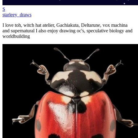
S
starleey_draws
I love toh, witch hat atelier, Gachiakuta, Deltarune, vox machina
and supernatural I also enjoy drawing oc's, speculative biology and
worldbuilding