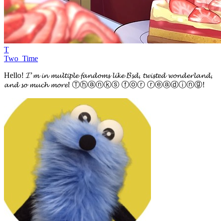
T
Two_Time
Hello! 𝓘’𝓶 𝓲𝓷 𝓶𝓾𝓵𝓽𝓲𝓹𝓵𝓮 𝓯𝓪𝓷𝓭𝓸𝓶𝓼 𝓵𝓲𝓴𝓮 𝓑𝓼𝓭, 𝓽𝔀𝓲𝓼𝓽𝓮𝓭 𝔀𝓸𝓷𝓭𝓮𝓻𝓵𝓪𝓷𝓭,
𝓪𝓷𝓭 𝓼𝓸 𝓶𝓾𝓬𝓱 𝓶𝓸𝓻𝓮! Ⓣⓗⓐⓝⓚⓢ ⓕⓞⓡ ⓡⓔⓐⓓⓘⓝⓖ!