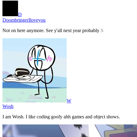
D
DoombringerIloveyou
Not on here anymore. See y'all next year probably :\
W
Wosh
I am Wosh. I like coding goofy ahh games and object shows.