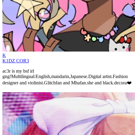
K
K1DZ COR3
ac3r is my bsf irl
gng!Multilingual:English,mandarin,Japanese.Digital artist.Fashion
designer and violinist.Glitchfan and Mhafan.she and black.decora❤️