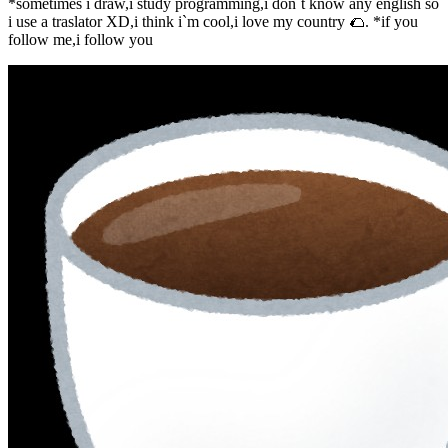
*sometimes i draw,i study programming,i don`t know any english so
i use a traslator XD,i think i`m cool,i love my country 🌮. *if you
follow me,i follow you