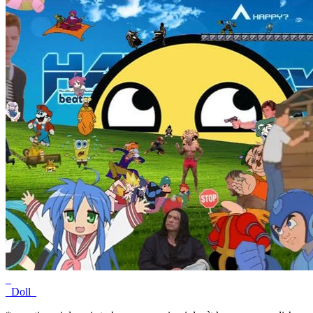
_
_Doll_