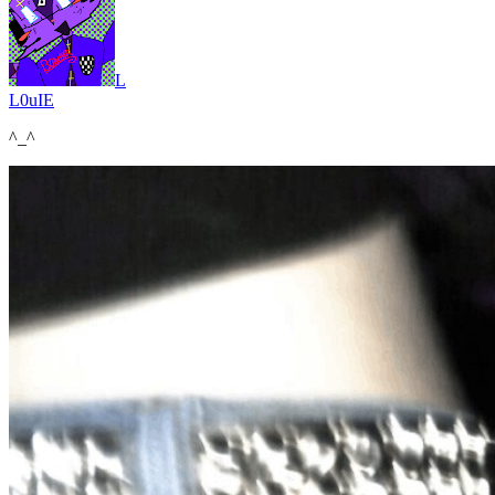
L
L0uIE
^_^