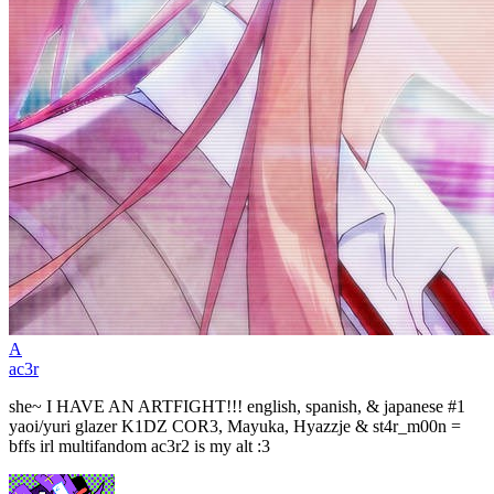
A
ac3r
she~ I HAVE AN ARTFIGHT!!! english, spanish, & japanese #1
yaoi/yuri glazer K1DZ COR3, Mayuka, Hyazzje & st4r_m00n =
bffs irl multifandom ac3r2 is my alt :3