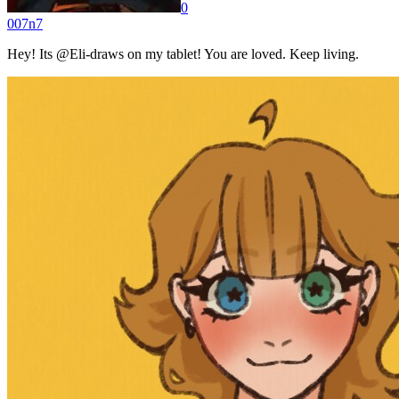
0
007n7
Hey! Its @Eli-draws on my tablet! You are loved. Keep living.