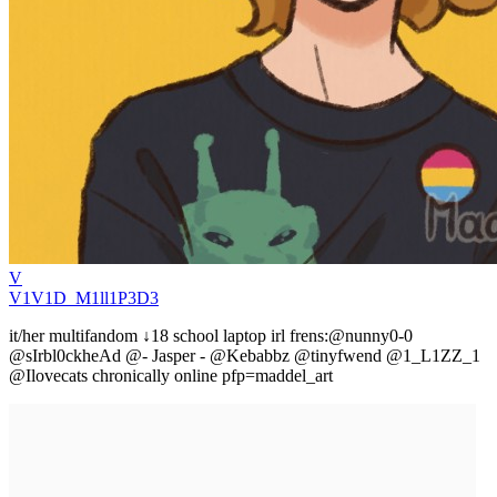
V
V1V1D_M1ll1P3D3
it/her multifandom ↓18 school laptop irl frens:@nunny0-0
@sIrbl0ckheAd @- Jasper - @Kebabbz @tinyfwend @1_L1ZZ_1
@Ilovecats chronically online pfp=maddel_art