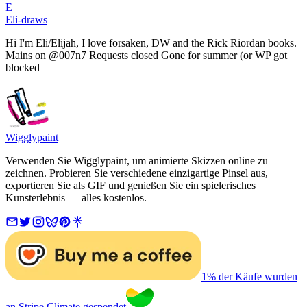
E
Eli-draws
Hi I'm Eli/Elijah, I love forsaken, DW and the Rick Riordan books.
Mains on @007n7 Requests closed Gone for summer (or WP got
blocked
Wigglypaint
Verwenden Sie Wigglypaint, um animierte Skizzen online zu
zeichnen. Probieren Sie verschiedene einzigartige Pinsel aus,
exportieren Sie als GIF und genießen Sie ein spielerisches
Kunsterlebnis — alles kostenlos.
1% der Käufe wurden
an Stripe Climate gespendet