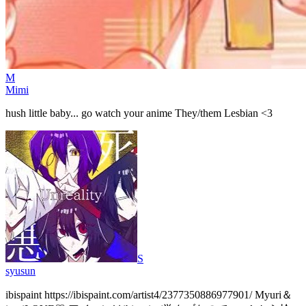
M
Mimi
hush little baby... go watch your anime They/them Lesbian <3
S
syusun
ibispaint https://ibispaint.com/artist4/2377350886977901/ Myuri＆