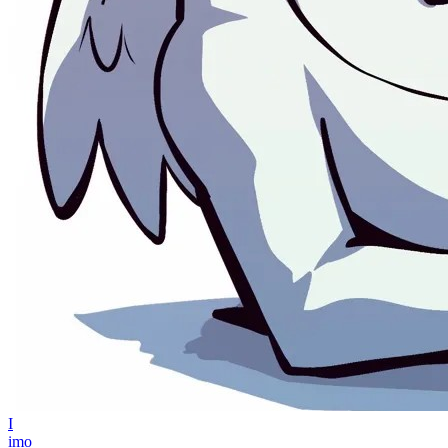
I
imo