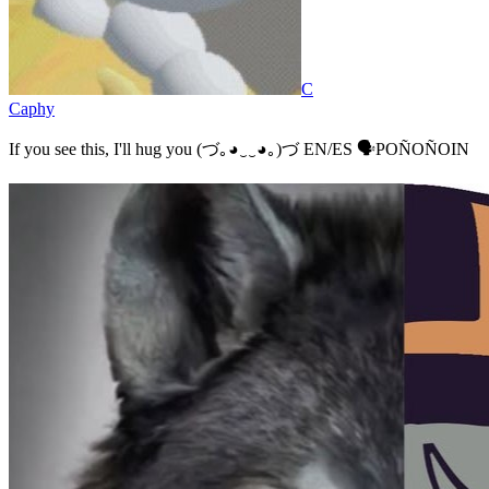
C
Caphy
If you see this, I'll hug you (⁠づ⁠｡⁠◕⁠‿⁠‿⁠◕⁠｡⁠)⁠づ EN/ES 🗣️POÑOÑOIN