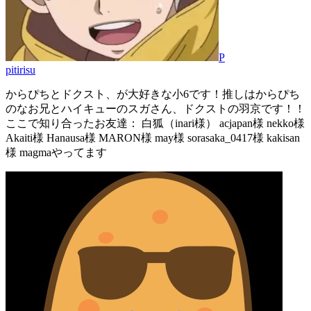
P
pitirisu
からぴちとドクスト、が大好きな小6です！推しはからぴち
のなお兄とハイキューのスガさん、ドクストの羽京です！！
ここで知り合ったお友達： 白狐（inari様） acjapan様 nekko様
Akaiti様 Hanausa様 MARON様 may様 sorasaka_0417様 kakisan
様 magmaやってます