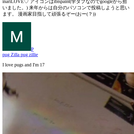
inariLOVE♡ アイコンはibispaint(学タブなのでgoogleから拾
いました。) 来年からは自分のパソコンで投稿しようと思い
ます。 漫画家目指して頑張るぞー(おー(？))
P
pug Zilla pug zillie
I love pugs and I'm 17