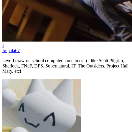
I
Impala67
heyo I draw on school computer sometimes :) I like Scott Pilgrim,
Sherlock, FNaF, DPS, Supernatural, IT, The Outsiders, Project Hail
Mary, etc!