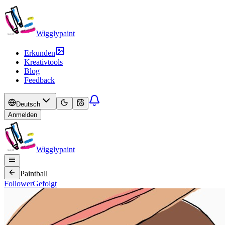
Wigglypaint
Erkunden
Kreativtools
Blog
Feedback
Deutsch
Anmelden
Wigglypaint
Paintball
Follower
Gefolgt