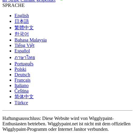
SPRACHE
English
日本語
繁體中文
한국어
Bahasa Malaysia
Tiếng Việt
Español
ภาษาไทย
Português
Polski
Deutsch
Français
Italiano
Čeština
简体中文
Türkçe
Haftungsausschluss: Diese Website wird von Wigglypaint-
Enthusiasten betrieben. Wigglypaint.net ist nicht mit dem offiziellen
Wigglypaint-Programm oder Internet Janitor verbunden.