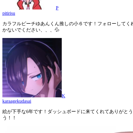
P
pitirisu
カラフルピーチゆあんくん推しの小６です！フォローしてくれ
かないでください、、、💦
K
karaagekudasai
絵が下手な6年です！ダッシュボードに来てくれてありがとう
う！！