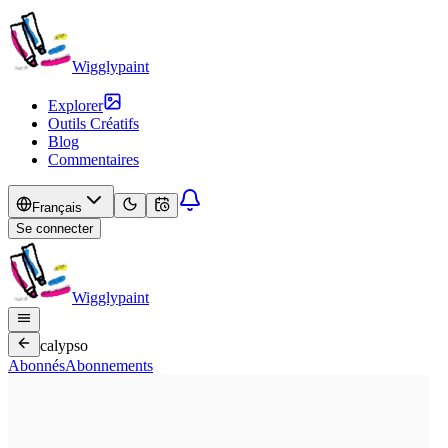
Wigglypaint
Explorer
Outils Créatifs
Blog
Commentaires
Français
Se connecter
Wigglypaint
calypso
Abonnés
Abonnements