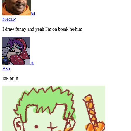
M
Mecaw
I draw funny and yeah I'm on break he/him
A
Ash
Idk bruh