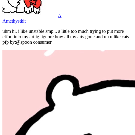
A
Amethystkit
uhm hi. i like unstable smp... a little too much trying to put more
effort into my art ig. ignore how all my arts gone and uh u like cats
pfp by:@spoon consumer