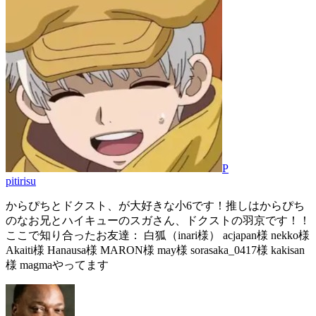
P
pitirisu
からぴちとドクスト、が大好きな小6です！推しはからぴち
のなお兄とハイキューのスガさん、ドクストの羽京です！！
ここで知り合ったお友達： 白狐（inari様） acjapan様 nekko様
Akaiti様 Hanausa様 MARON様 may様 sorasaka_0417様 kakisan
様 magmaやってます