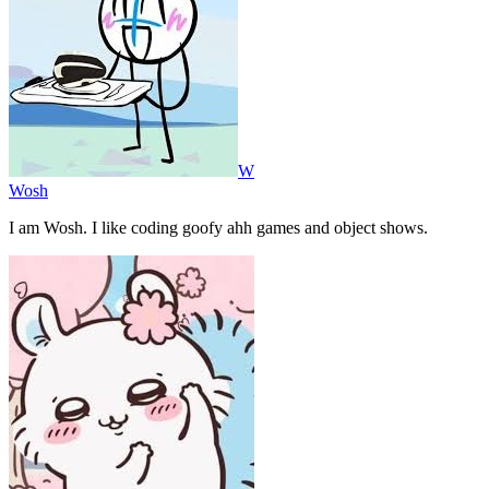
W
Wosh
I am Wosh. I like coding goofy ahh games and object shows.