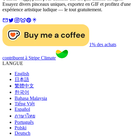
Essayez divers pinceaux uniques, exportez en GIF et profitez d'une
expérience artistique ludique — le tout gratuitement.
1% des achats
contribuent à Stripe Climate
LANGUE
English
日本語
繁體中文
한국어
Bahasa Malaysia
Tiếng Việt
Español
ภาษาไทย
Português
Polski
Deutsch