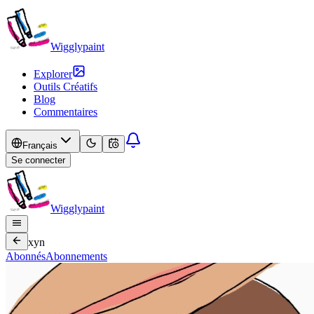
Wigglypaint
Explorer
Outils Créatifs
Blog
Commentaires
Français
Se connecter
Wigglypaint
xyn
Abonnés
Abonnements