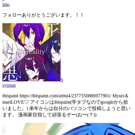
imo
フォローありがとうございます。！！
S
syusun
ibispaint https://ibispaint.com/artist4/2377350886977901/ Myuri＆
inariLOVE♡ アイコンはibispaint(学タブなのでgoogleから拾
いました。) 来年からは自分のパソコンで投稿しようと思い
ます。 漫画家目指して頑張るぞー(おー(？))