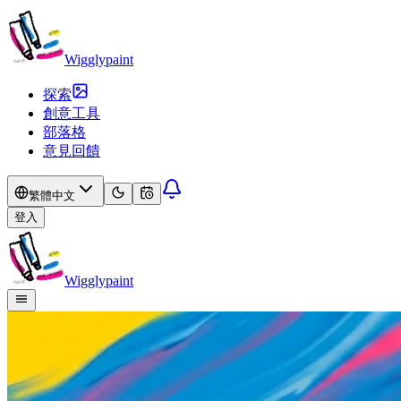
Wigglypaint
探索
創意工具
部落格
意見回饋
繁體中文
登入
Wigglypaint