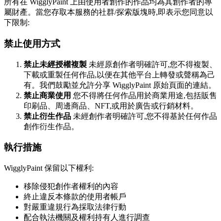
所有在 WigglyPaint 上由使用者創作的作品均為其創作者的專
屬財產。當您存取本服務的社群/探索版塊時,即表示您同意以
下限制:
禁止使用方式
禁止未經授權複製
未經原創作者明確許可,您不得複製、
下載或重製任何作品,以便在其他平台上轉發或聲稱為己
有。我們鼓勵並允許分享 WigglyPaint 原始頁面的連結。
禁止商業使用
您不得將任何作品用於商業用途,包括販售
印刷品、周邊商品、NFT,或用於廣告或行銷材料。
禁止衍生作品
未經創作者明確許可,您不得基於任何作品
創作衍生作品。
執行措施
WigglyPaint 保留以下權利:
移除侵犯創作者權利的內容
終止違反本條款的使用者帳戶
對嚴重違規行為採取法律行動
配合執法機關及權利持有人進行調查