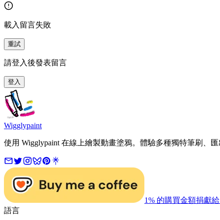
載入留言失敗
重試
請登入後發表留言
登入
Wigglypaint
使用 Wigglypaint 在線上繪製動畫塗鴉。體驗多種獨特筆刷、匯
1% 的購買金額捐獻給 Stri
語言