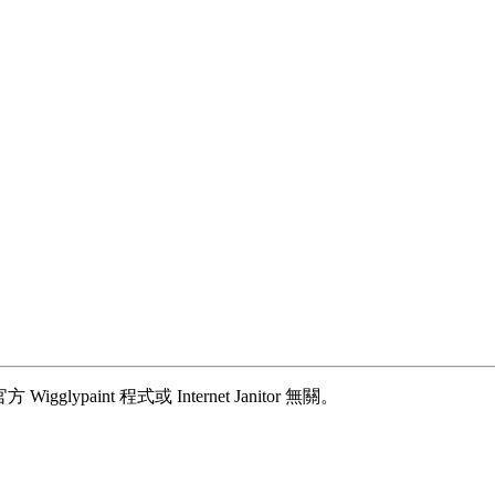
igglypaint 程式或 Internet Janitor 無關。