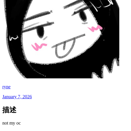
ryne
January 7, 2026
描述
not my oc