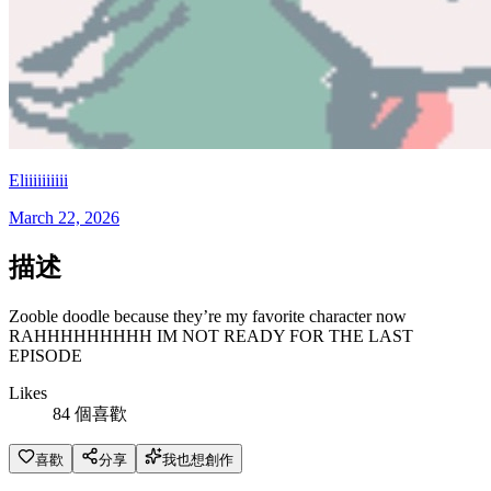
Eliiiiiiiiii
March 22, 2026
描述
Zooble doodle because they’re my favorite character now
RAHHHHHHHHH IM NOT READY FOR THE LAST
EPISODE
Likes
84 個喜歡
喜歡
分享
我也想創作