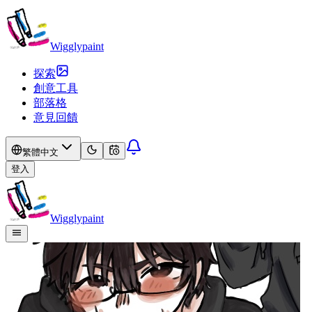
Wigglypaint
探索
創意工具
部落格
意見回饋
繁體中文
登入
Wigglypaint