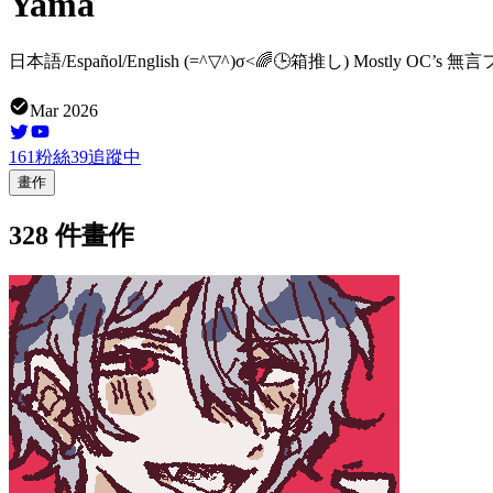
Yama
日本語/Español/English (=^▽^)σ<🌈🕒箱推し) Mostly OC’s
Mar 2026
161
粉絲
39
追蹤中
畫作
328 件畫作