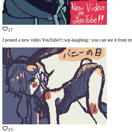
17
I posted a new video YouTube!!::wp-laughing:: you can see it from my
15