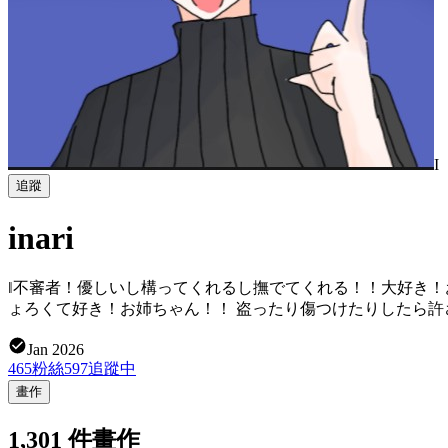
I
追蹤
inari
‖不審者！優しいし構ってくれるし撫でてくれる！！大好き！
ょろくて好き！お姉ちゃん！！ 盗ったり傷つけたりしたら
Jan 2026
465
粉絲
597
追蹤中
畫作
1,301 件畫作