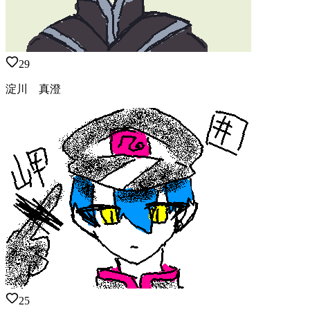
29
淀川 真澄
25