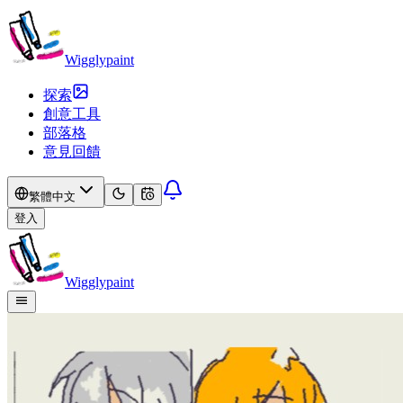
Wigglypaint
探索
創意工具
部落格
意見回饋
繁體中文
登入
Wigglypaint