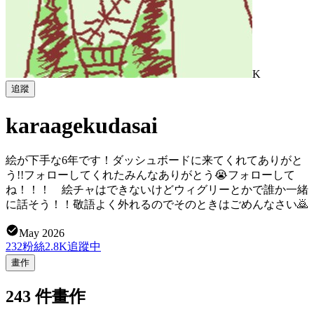
K
追蹤
karaagekudasai
絵が下手な6年です！ダッシュボードに来てくれてありがと
う!!フォローしてくれたみんなありがとう😭フォローして
ね！！！ 絵チャはできないけどウィグリーとかで誰か一緒
に話そう！！敬語よく外れるのでそのときはごめんなさい🙇
May 2026
232
粉絲
2.8K
追蹤中
畫作
243 件畫作