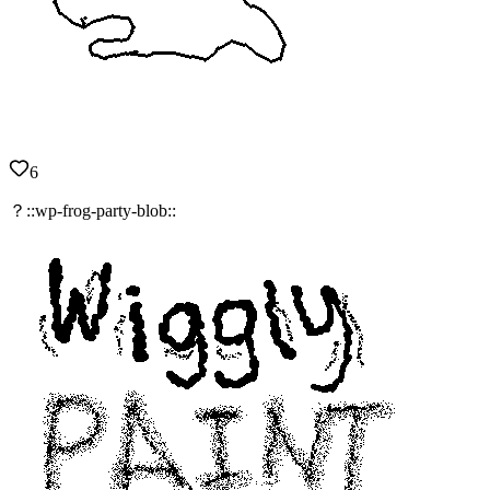
6
？::wp-frog-party-blob::