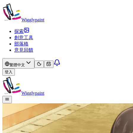
Wigglypaint
探索
創意工具
部落格
意見回饋
繁體中文
登入
Wigglypaint