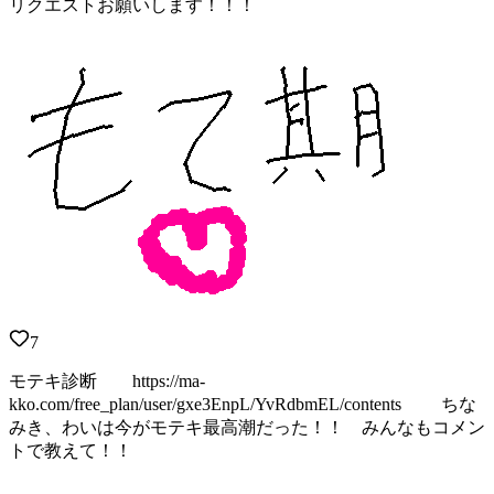
リクエストお願いします！！！
7
モテキ診断 https://ma-
kko.com/free_plan/user/gxe3EnpL/YvRdbmEL/contents ちな
みき、わいは今がモテキ最高潮だった！！ みんなもコメン
トで教えて！！