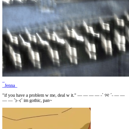
_
_Jenna_
"if you have a problem w me, deal w it." — — — — ˗ˋ ୨୧ ˊ˗ — —
— — ˚⊱⊰˚ im gothic, pan~