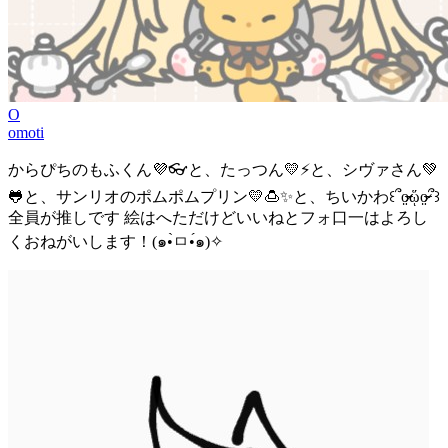
O
omoti
からぴちのもふくん💜👓️と、たっつん💛⚡️と、シヴァさん💚
🐸と、サンリオのポムポムプリン💛🍮✨と、ちいかわ꒰՞o̴̶̷̤ᾥo̴̶̷̤՞꒱
全員が推しです 絵はへただけどいいねとフォ口一はよろし
くおねがいします！(๑•̀ㅁ•́๑)✧