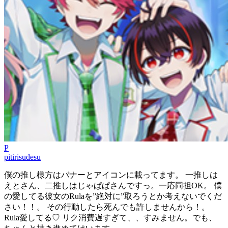
P
pitirisudesu
僕の推し様方はバナーとアイコンに載ってます。 一推しは
えとさん、二推しはじゃぱぱさんですっ。一応同担OK。 僕
の愛してる彼女のRulaを”絶対に”取ろうとか考えないでくだ
さい！！。 その行動したら死んでも許しませんから！。
Rula愛してる♡ リク消費遅すぎて、、すみません。でも、