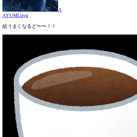
A
AYUMUayu
絵うまくなるど〜〜！！