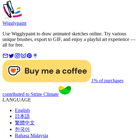
Wigglypaint
Use Wigglypaint to draw animated sketches online. Try various
unique brushes, export to GIF, and enjoy a playful art experience —
all for free.
1% of purchases
contributed to Stripe Climate
LANGUAGE
English
日本語
繁體中文
한국어
Bahasa Malaysia