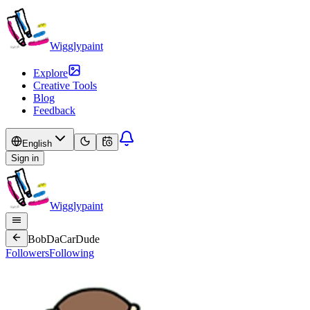
Wigglypaint
Explore
Creative Tools
Blog
Feedback
English
Sign in
Wigglypaint
BobDaCarDude
Followers
Following