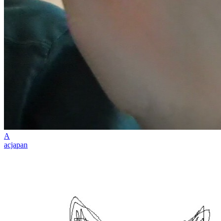
A
acjapan