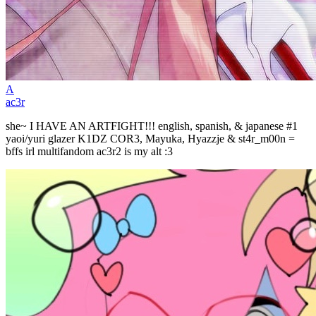
A
ac3r
she~ I HAVE AN ARTFIGHT!!! english, spanish, & japanese #1
yaoi/yuri glazer K1DZ COR3, Mayuka, Hyazzje & st4r_m00n =
bffs irl multifandom ac3r2 is my alt :3