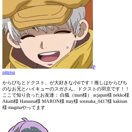
P
pitirisu
からぴちとドクスト、が大好きな小6です！推しはからぴち
のなお兄とハイキューのスガさん、ドクストの羽京です！！
ここで知り合ったお友達： 白狐（inari様） acjapan様 nekko様
Akaiti様 Hanausa様 MARON様 may様 sorasaka_0417様 kakisan
様 magmaやってます