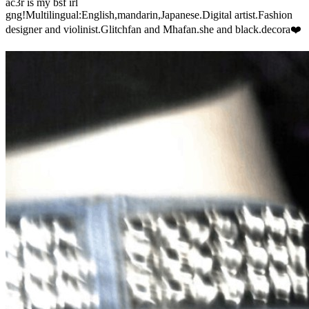
ac3r is my bsf irl
gng!Multilingual:English,mandarin,Japanese.Digital artist.Fashion
designer and violinist.Glitchfan and Mhafan.she and black.decora❤️