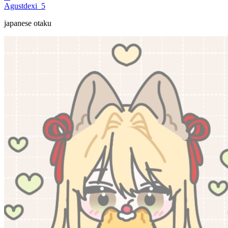
Agustdexi_5
japanese otaku