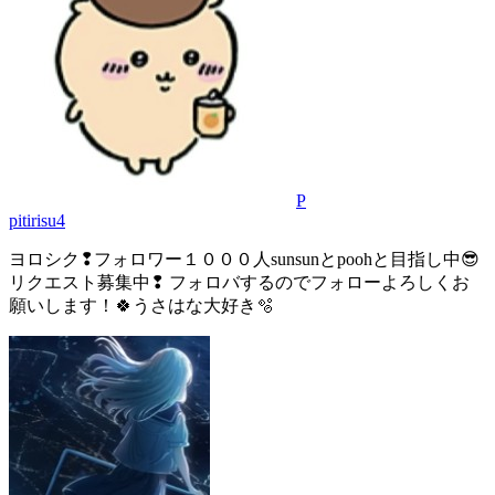
P
pitirisu4
ヨロシク❢フォロワー１０００人sunsunとpoohと目指し中😎
リクエスト募集中❢ フォロバするのでフォローよろしくお
願いします！🍀うさはな大好き🫧