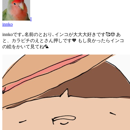
I
innko
innkoです｡名前のとおり､インコが大大大好きです🥰😍 あ
と、カラピチのえとさん押しです🧡 もし良かったらインコ
の絵をかいて見てね🦜