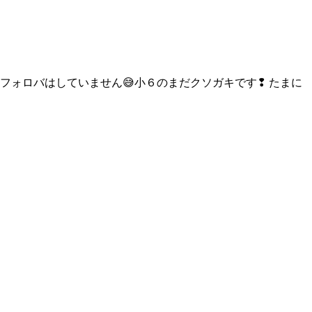
み❢フォロバはしていません😅小６のまだクソガキです❢ たまに