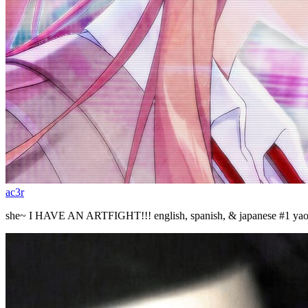
ac3r
she~ I HAVE AN ARTFIGHT!!! english, spanish, & japanese #1 yaoi/