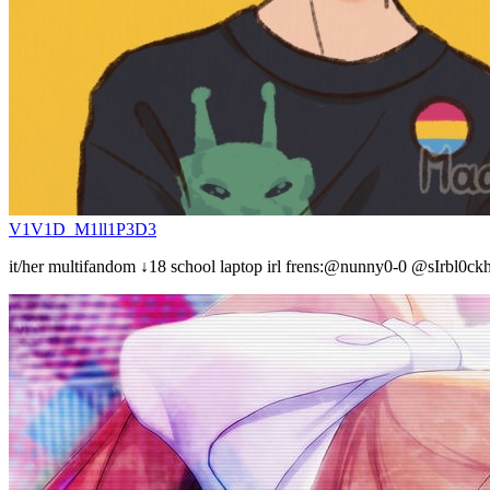
V1V1D_M1ll1P3D3
it/her multifandom ↓18 school laptop irl frens:@nunny0-0 @sIrbl