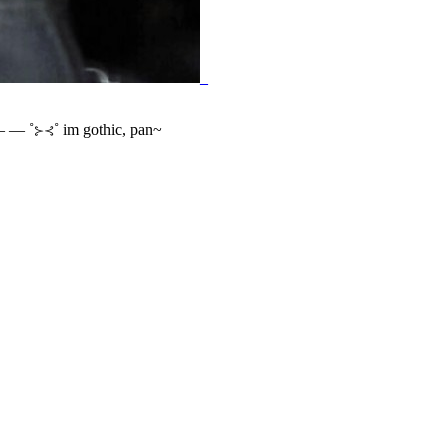
_
— — ˚⊱⊰˚ im gothic, pan~