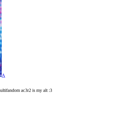
A
tifandom ac3r2 is my alt :3