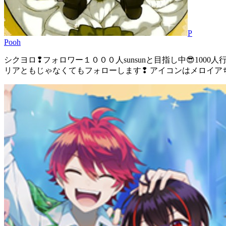
P
Pooh
シクヨロ❢フォロワー１０００人sunsunと目指し中😎10
リアともじゃなくてもフォローします❢ アイコンはメロイアちゃん