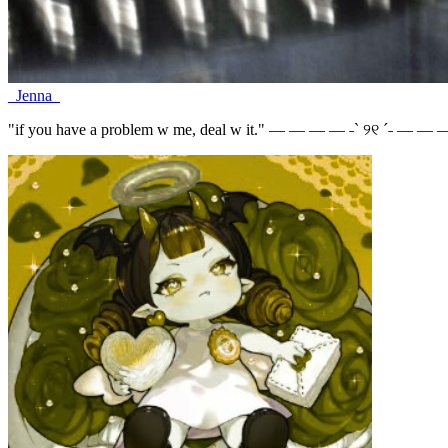
_Jenna_
"if you have a problem w me, deal w it." — — — — ˗ˋ ୨୧ ˊ˗ — — 