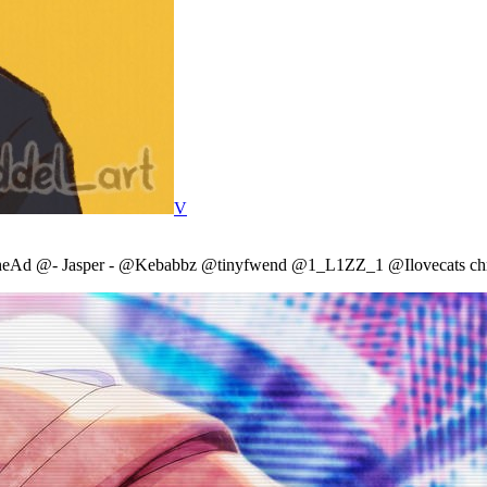
V
0ckheAd @- Jasper - @Kebabbz @tinyfwend @1_L1ZZ_1 @Ilovecats chro