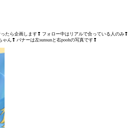
00人行ったら企画します❢ フォロー中はリアルで合っている人の
❢ バナーは左sunsunと右poohの写真です❢