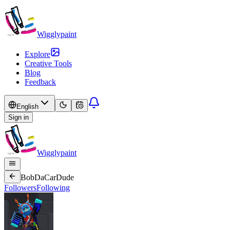
Wigglypaint
Explore
Creative Tools
Blog
Feedback
English
Sign in
Wigglypaint
BobDaCarDude
Followers
Following