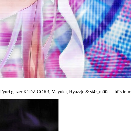
yuri glazer K1DZ COR3, Mayuka, Hyazzje & st4r_m00n = bffs irl mul