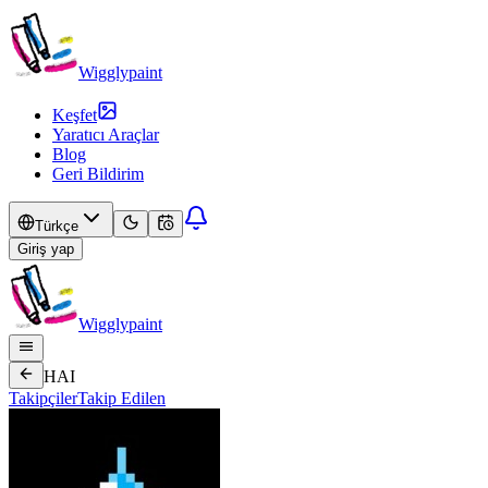
Wigglypaint
Keşfet
Yaratıcı Araçlar
Blog
Geri Bildirim
Türkçe
Giriş yap
Wigglypaint
HAI
Takipçiler
Takip Edilen