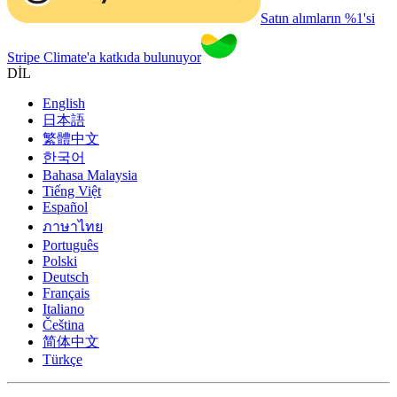
Satın alımların %1'si
Stripe Climate'a katkıda bulunuyor
DİL
English
日本語
繁體中文
한국어
Bahasa Malaysia
Tiếng Việt
Español
ภาษาไทย
Português
Polski
Deutsch
Français
Italiano
Čeština
简体中文
Türkçe