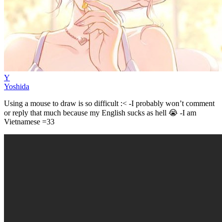
Y
Yoshida
Using a mouse to draw is so difficult :< -I probably won’t comment
or reply that much because my English sucks as hell 😭 -I am
Vietnamese =33