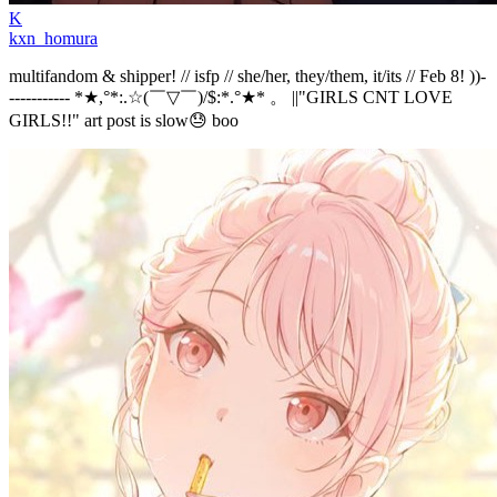
K
kxn_homura
multifandom & shipper! // isfp // she/her, they/them, it/its // Feb 8! ))-
----------- *★,°*:.☆(￣▽￣)/$:*.°★* 。 ||"GIRLS CNT LOVE
GIRLS!!" art post is slow😓 boo