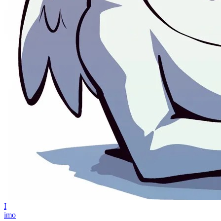
I
imo