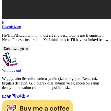
B
Biscuit Man
He/Him/Biscuit Uhhhh, most art and descriptions are Evangelion
Neon Genesis inspired! ... Ye I think thas it, I'll have yt linked below
Daha fazla yükle
Wigglypaint
Wigglypaint ile online animasyonlu çizimler yapın. Benzersiz
fırçaları deneyin, GIF olarak dışa aktarın ve eğlenceli bir sanat
deneyiminin tadını çıkarın — hepsi ücretsiz.