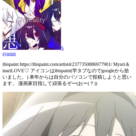
S
syusun
ibispaint https://ibispaint.com/artist4/2377350886977901/ Myuri＆
inariLOVE♡ アイコンはibispaint(学タブなのでgoogleから拾
いました。) 来年からは自分のパソコンで投稿しようと思い
ます。 漫画家目指して頑張るぞー(おー(？))