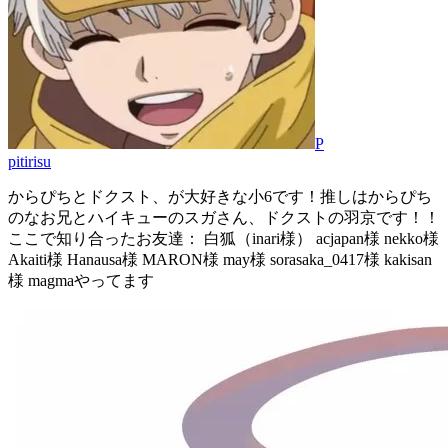
P
pitirisu
からぴちとドクスト、が大好きな小6です！推しはからぴち
のなお兄とハイキューのスガさん、ドクストの羽京です！！
ここで知り合ったお友達： 白狐（inari様） acjapan様 nekko様
Akaiti様 Hanausa様 MARON様 may様 sorasaka_0417様 kakisan
様 magmaやってます