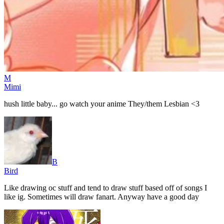
M
Mimi
hush little baby... go watch your anime They/them Lesbian <3
B
Bird
Like drawing oc stuff and tend to draw stuff based off of songs I
like ig. Sometimes will draw fanart. Anyway have a good day