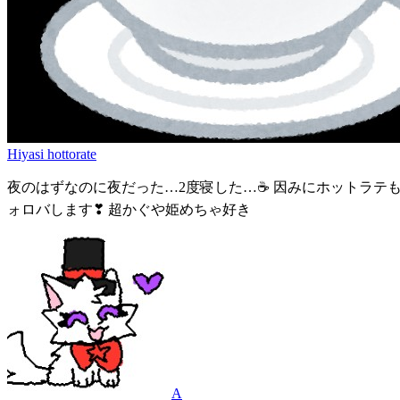
Hiyasi hottorate
夜のはずなのに夜だった…2度寝した…☕ 因みにホットラテ
ォロバします❣ 超かぐや姫めちゃ好き
A