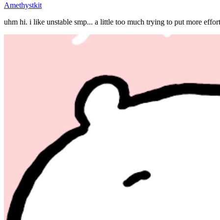
Amethystkit
uhm hi. i like unstable smp... a little too much trying to put more ef