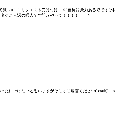
て滅ぅu！！リクエスト受け付けます!自称語彙力ある奴です(
ユーザー名そこら辺の暇人です誰かやって！！！！！！？
こはご遠慮ください(scrath)https://scratch.mit.edu/users