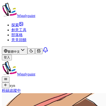
Wigglypaint
探索
創意工具
部落格
意見回饋
繁體中文
登入
Wigglypaint
xyn
粉絲
追蹤中